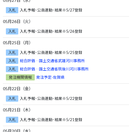
05月27日（水）
入札
入札予報･公告連動･結果※5/27登録
05月26日（火）
入札
入札予報･公告連動･結果※5/26登録
05月25日（月）
入札
入札予報･公告連動･結果※5/25登録
入札
総合評価‐国土交通省武雄河川事務所
入札
総合評価‐国土交通省筑後川河川事務所
発注機関情報
発注予定-佐賀県
05月22日（金）
入札
入札予報･公告連動･結果※5/22登録
05月21日（木）
入札
入札予報･公告連動･結果※5/21登録
05月20日（水）