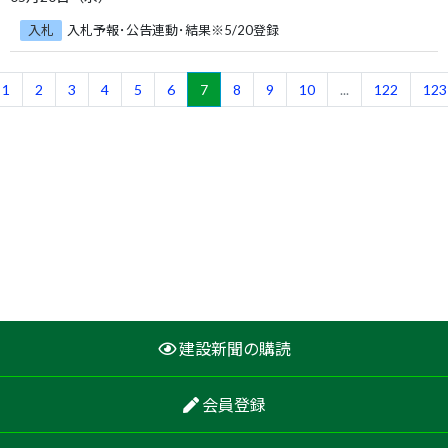
入札
入札予報･公告連動･結果※5/20登録
1
2
3
4
5
6
7
8
9
10
...
122
123
建設新聞の購読
会員登録