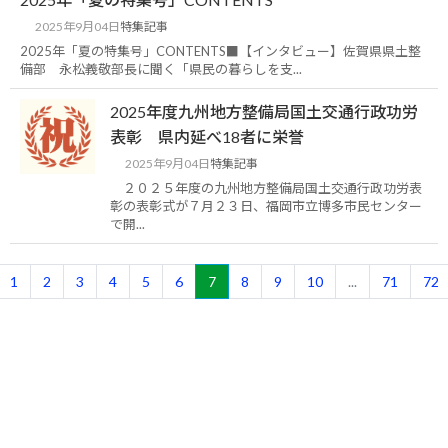
2025年9月04日
特集記事
2025年「夏の特集号」CONTENTS■【インタビュー】佐賀県県土整
備部 永松義敬部長に聞く「県民の暮らしを支...
2025年度九州地方整備局国土交通行政功労
表彰 県内延べ18者に栄誉
2025年9月04日
特集記事
２０２５年度の九州地方整備局国土交通行政功労表
彰の表彰式が７月２３日、福岡市立博多市民センター
で開...
1
2
3
4
5
6
7
8
9
10
...
71
72