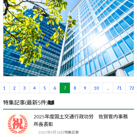
1
2
3
4
5
6
7
8
9
10
...
71
72
特集記事(最新5件)
2025年度国土交通行政功労 佐賀管内事務
所長表彰
2025年9月18日
特集記事